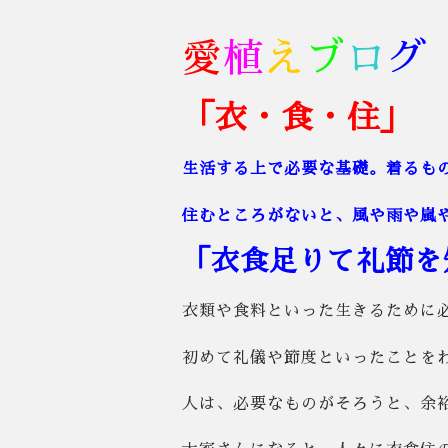
愛
植
え
ブ
ロ
グ
「衣・食・住」
生活する上で必要な基礎。着るも
住むところがないと、風や雨や嵐
「衣食足りて礼節を
衣類や食料といった生きるために
初めて礼儀や節度といったことを
人は、必要なものがそろうと、余