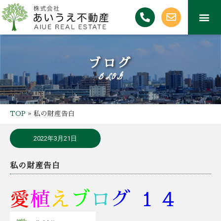
ブログ
BLOG
TOP
»
私の財産告白
2022年3月21日
私の財産告白
愛
植
え
ブ
ロ
グ １４